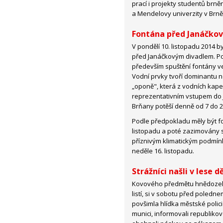
prací i projekty studentů brn
a Mendelovy univerzity v Brně
Fontána před Janáčkov
V pondělí 10. listopadu 2014 b
před Janáčkovým divadlem. P
především spuštění fontány ve
Vodní prvky tvoří dominantu n
„oponě", která z vodních kapek
reprezentativním vstupem do J
Brňany potěší denně od 7 do 2
Podle předpokladu měly být f
listopadu a poté zazimovány s
příznivým klimatickým podmí
neděle 16. listopadu.
Strážníci našli v lese 
Kovového předmětu hnědozele
listí, si v sobotu před polednem
povšimla hlídka městské polici
munici, informovali republiko