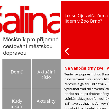
Jak se žije zvířatům a
Ja
lidem v Zoo Brno?
js
to
Na Vánoční trhy zve i
Domů
Aktuální
Tento rok poprvé mohou Brňan
číslo
navštívit venkovní vánoční tr
centrem a galerií. Od pátku 28
vychutnat tradiční adventní a
anebo nakoupit drobné dárky 
stánků nabízejících řemeslné
Kudy
Aktuality
zajímavé pochutiny. Venkovn
a kam
hudebních a divadelních vyst