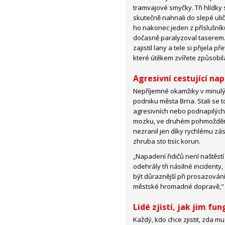
tramvajové smyčky. Tři hlídky 
skutečně nahnali do slepé uličk
ho nakonec jeden z příslušníků
dočasně paralyzoval taserem.
zajistil lany a tele si přijela 
které útěkem zvířete způsobil
Agresivní cestující napa
Nepříjemné okamžiky v minulýc
podniku města Brna. Stali se t
agresivních nebo podnapilých
mozku, ve druhém pohmožděniny 
nezranil jen díky rychlému zá
zhruba sto tisíc korun.
„Napadení řidičů není naštěst
odehrály tři násilné incidenty,
být důraznější při prosazován
městské hromadné dopravě," u
Lidé zjistí, jak jim fun
Každý, kdo chce zjistit, zda mu