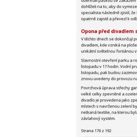
obehnali páskou se zákazem v
dohlíželi na to, aby do vymeze
specialista následně zjistil, ž
opatrně zajistil a převezl k od
Opona před divadlem s
V těchto dnech se dokončují 
divadlem, kde vzniká na ploš
unikátní světelnou fontánou v
Slavnostní otevření parku a ro
listopadu v 17 hodin. Vodní p
listopadu, pak budou zazimová
znovu uvedeny do provozu na
Povrchová úprava střechy gará
velké celky zpevněné a ozelen
divadlo je provedena jako zp
místech s navrženou zelení byl
netkaná textilie, na kterou b
závlahový systém.
Strana 176 z 192