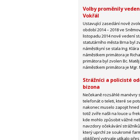
Volby proměnily veden
Vokřál
Ustavující zasedání nově zvol
období 2014 – 2018 ve Sněmovn
listopadu 2014 nové vedení s
statutárního města Brna byl zv
náměstkyní se stala Ing. Klára
náměstkem primátora je Richa
primátora byl zvolen Bc. Matěj 
náměstkem primátora je Mgr. M
Strážníci a policisté od
bizona
Nečekaně rozsáhlé manévry sp
telefonát o teleti, které se 
nakonec muselo zapojit hned ně
totiž zvíře našli na louce u fr
kde mohlo způsobit vážné neb
navzdory očekávání strážníků
který uprchl ze soukromé far
obklíčení vytrvale utíkalo pře