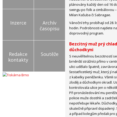
plánovány každý den od 16 do
swingu po folk a cimbálovou – 
Milan Kašuba či Sabragae.
Inzerce
Archív
Vánoční trhy probíhají od 28. 
časopisu
hodin. Podrobnosti najdete na
doprovodný program.
Bezcitný muž prý chla
důchodkyni
Redakce
Soutěže
S neuvěřitelnou bezcitností se
kontakty
brněnští strážníci přímo v cen
ulici udělalo špatně, zavrávor
šestatřicetiletý muž, který jí 
z kabelky peněženku. Všimli si 
zloděj a důchodkyni okradl. Us
kontrolovala ulice jen o někol
Při pronásledování mu peněže
policie muže dostihli a zadržel
nepotřebuje lékaře. Důchodkyně
skutečně připravil dopadený. S
a případ kolegům předali pro 