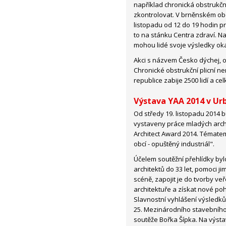
například chronická obstrukční
zkontrolovat. V brněnském ob
listopadu od 12 do 19 hodin pr
to na stánku Centra zdraví. Na
mohou lidé svoje výsledky oka
Akci s názvem Česko dýchej, o
Chronické obstrukční plicní n
republice zabije 2500 lidí a ce
Výstava YAA 2014 v Ur
Od středy 19. listopadu 2014 
vystaveny práce mladých archi
Architect Award 2014. Tématem
obcí - opuštěný industriál".
Účelem soutěžní přehlídky by
architektů do 33 let, pomoci 
scéně, zapojit je do tvorby ve
architektuře a získat nové poh
Slavnostní vyhlášení výsledků s
25. Mezinárodního stavebního
soutěže Bořka Šípka. Na výsta