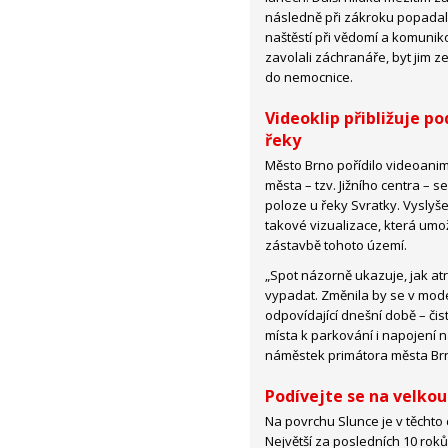
následně při zákroku popadaly
naštěstí při vědomí a komuniko
zavolali záchranáře, byt jim z
do nemocnice.
Videoklip přibližuje p
řeky
Město Brno pořídilo videoanima
města – tzv. Jižního centra –
poloze u řeky Svratky. Vyslyš
takové vizualizace, která umo
zástavbě tohoto území.
„Spot názorně ukazuje, jak at
vypadat. Změnila by se v mode
odpovídající dnešní době – či
místa k parkování i napojení 
náměstek primátora města Brn
Podívejte se na velkou
Na povrchu Slunce je v těchto
Největší za posledních 10 roků!