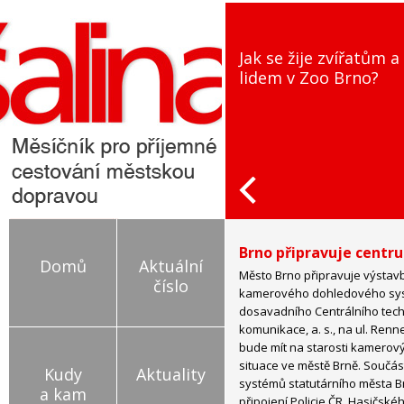
Jak se žije zvířatům a
Ja
lidem v Zoo Brno?
js
to
Brno připravuje cent
Domů
Aktuální
Město Brno připravuje výstav
číslo
kamerového dohledového syst
dosavadního Centrálního tech
komunikace, a. s., na ul. Renn
bude mít na starosti kamerov
situace ve městě Brně. Součás
Kudy
Aktuality
systémů statutárního města B
a kam
připojení Policie ČR, Hasičs