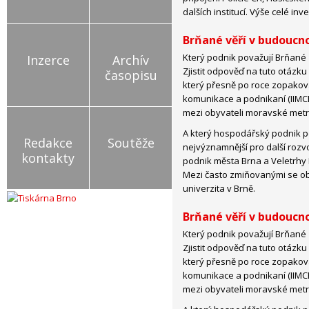
dalších institucí. Výše celé in
Brňané věří v budoucn
Který podnik považují Brňané 
Inzerce
Archív
Zjistit odpověď na tuto otázk
časopisu
který přesně po roce zopakova
komunikace a podnikaní (IIMCE)
mezi obyvateli moravské metro
A který hospodářský podnik p
Redakce
Soutěže
nejvýznamnější pro další rozv
kontakty
podnik města Brna a Veletrhy B
Mezi často zmiňovanými se ob
univerzita v Brně.
Brňané věří v budoucn
Který podnik považují Brňané 
Zjistit odpověď na tuto otázk
který přesně po roce zopakova
komunikace a podnikaní (IIMCE)
mezi obyvateli moravské metro