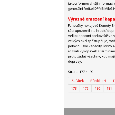
jakou formou chtějí informaci o
generální ředitel DPMB Miloš 
Výrazné omezení kapac
Fanoušky hokejové Komety Brno
rádi upozornili na hrozící dop
Velkokapacitní parkoviště ve Vo
velkých akcí zpřístupňuje, toti
polovinu své kapacity. Místo 
rozsah vykopávek zúží minimál
proto žádají všechny, kdo maj
dopravy.
Strana 177 z 192
Začátek
Předchozí
1
178
179
180
181