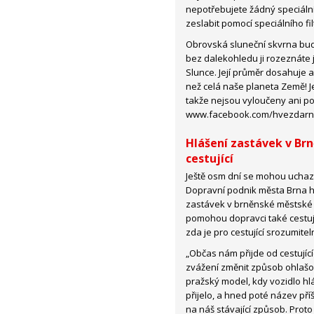
nepotřebujete žádný speciální
zeslabit pomocí speciálního fil
Obrovská sluneční skvrna bude
bez dalekohledu ji rozeznáte 
Slunce. Její průměr dosahuje asi
než celá naše planeta Země! J
takže nejsou vyloučeny ani pol
www.facebook.com/hvezdarna
Hlášení zastávek v Br
cestující
Ještě osm dní se mohou uchazeč
Dopravní podnik města Brna h
zastávek v brněnské městské
pomohou dopravci také cestují
zda je pro cestující srozumite
„Občas nám přijde od cestujíc
zvážení změnit způsob ohlašová
pražský model, kdy vozidlo hl
přijelo, a hned poté název pří
na náš stávající způsob. Proto