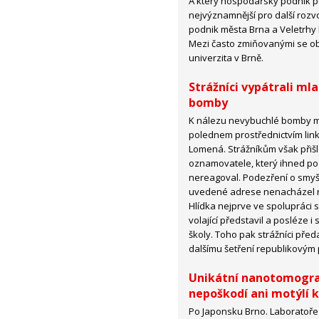
A který hospodářský podnik p
nejvýznamnější pro další rozv
podnik města Brna a Veletrhy B
Mezi často zmiňovanými se ob
univerzita v Brně.
Strážníci vypátrali mla
bomby
K nálezu nevybuchlé bomby mě
polednem prostřednictvím linky
Lomená. Strážníkům však přiš
oznamovatele, který ihned po s
nereagoval. Podezření o smyšl
uvedené adrese nenacházel ro
Hlídka nejprve ve spolupráci 
volající představil a posléze 
školy. Toho pak strážníci před
dalšímu šetření republikovým 
Unikátní nanotomograf
nepoškodí ani motýlí k
Po Japonsku Brno. Laboratoře 