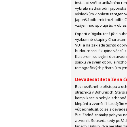
instalaci svého unikátního 
vybrala nadnárodní japonská
výsledkům v oblasti rentgeno
Japonští odborníci rozhodli s
vzájemnou spolupráci v oblas
Experti z Rigaku totiž již dlo
výzkumné skupiny Charakteriz
VUT a na základě těchto dobrýc
budoucnosti. Skupina vědců 
Kaiserem, se svými dosavadním
špičku ve svém oboru a rozho
tomografických přístrojů to je
Devadesátiletá žena č
Bez nezištného přístupu a oc
strážníků v Bohunicích. Starší 
komplikace a nebyla schopná 
klepání a zvonění hlasitějším v
vůbec netušil, co se s devades
žije. Žádné známky pohybu nereg
a zvonili. Souseda tedy požáda
lanech. Další hlídka mezitím z