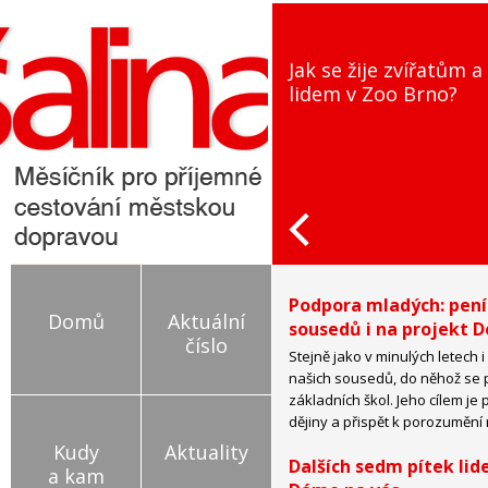
Jak se žije zvířatům a
lidem v Zoo Brno?
Podpora mladých: pení
Domů
Aktuální
sousedů i na projekt D
číslo
Stejně jako v minulých letech 
našich sousedů, do něhož se p
základních škol. Jeho cílem je
dějiny a přispět k porozuměn
Kudy
Aktuality
Dalších sedm pítek lid
a kam