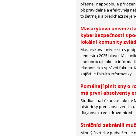
přesněji napodobuje přirozené
bít pravidelně a efektivněji ne
to šetrnější a předchází se je
Masarykova univerzita 
kyberbezpečnosti s pod
lokální komunity zvlá
Masarykova univerzita s pod
semestru 2025 hlavní fázi uni
spolupracují fakulta informatiky
ekonomicko-správní fakulta. 
zajišťuje fakulta informatiky.
Pomáhají plnit sny o r
má první absolventy 
Studium na Lékařské fakultě 
historicky první absolventi st
diagnostika ve zdravotnictví –
Strážníci zabránili muž
Minulý čtvrtek v podvečer se n