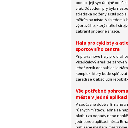
pomoc. Její syn údajně odešel
vlak. Důvodem prý byla nespo
střediska od ženy zjistil popi
mířícím na místo. Vzhledem k b
výpravčího, který nařídil strojv
zabránil případné srážce.
Hala pro cyklisty a at
sportovního centra
Příprava nové haly pro dráhov
Víceúčelový areál se zároveň 
jehož vznik odsouhlasila Náro
komplex, který bude splňovat 
zařadí se k absolutní republik
Vše potřebné pohromad
města v jedné aplikaci
V současné době si Brňané a ná
různých místech. Jedná se nap
platbu za odpady nebo nahláš
jednotnou aplikaci města Brna,
nabízené městem, městskými s