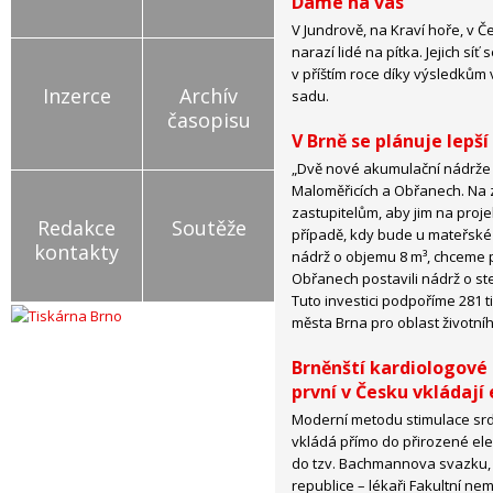
Dáme na vás
V Jundrově, na Kraví hoře, v Č
narazí lidé na pítka. Jejich sí
v příštím roce díky výsledkům
Inzerce
Archív
sadu.
časopisu
V Brně se plánuje lepš
„Dvě nové akumulační nádrže 
Maloměřicích a Obřanech. Na z
zastupitelům, aby jim na projek
Redakce
Soutěže
případě, kdy bude u mateřské 
kontakty
nádrž o objemu 8 m³, chceme př
Obřanech postavili nádrž o st
Tuto investici podpoříme 281 
města Brna pro oblast životního
Brněnští kardiologové 
první v Česku vkládají 
Moderní metodu stimulace srdc
vkládá přímo do přirozené ele
do tzv. Bachmannova svazku, z
republice – lékaři Fakultní ne