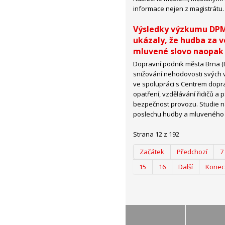
informace nejen z magistrátu.
Výsledky výzkumu DP
ukázaly, že hudba za 
mluvené slovo naopak
Dopravní podnik města Brna 
snižování nehodovosti svých v
ve spolupráci s Centrem dopra
opatření, vzdělávání řidičů a
bezpečnost provozu. Studie na
poslechu hudby a mluveného s
Strana 12 z 192
Začátek
Předchozí
7
15
16
Další
Konec