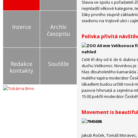
Slavia ve spolu s pořadateli Zl
nejmladší věkové kategorie, t
žáky prvního stupně základníc
stadionu na Vojtově ulici i z
Inzerce
Archív
časopisu
Polívka přivítá návště
Celé tři dny od 4. do 6. dubn
Redakce
Soutěže
duchu Velikonoc. Novinkou je 
kontakty
hlas dlouholetého kamaráda Zo
malého tapíra moderátor Česk
lákadlem budou určitě nová mláď
paovce hřivnatá a zejména mlá
15:00 pokřtí moderátor České
Movement is beautifu
Jakub Roček, Tomáš Moravec, P