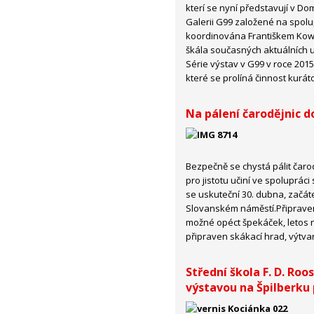
kterí se nyní představují v Dom
Galerii G99 založené na spolup
koordinována Františkem Kowo
škála současných aktuálních 
Série výstav v G99 v roce 2015
které se prolíná činnost kurát
Na pálení čarodějnic d
Bezpečně se chystá pálit čarod
pro jistotu učiní ve spoluprá
se uskuteční 30. dubna, začát
Slovanském náměstí.Připraven
možné opéct špekáček, letos 
připraven skákací hrad, výtva
Střední škola F. D. Roo
výstavou na Špilberku 