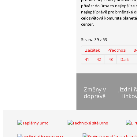
přivést do Brna to nejlepší ze
nejlepší právě pro brněnské di
celosvětová komunita planetári
center.
Strana 39 z 53
Začátek
Předchozí
3
41
42
43
Další
Změny v
Jízdní 
dopravě
linko