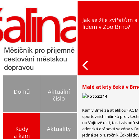
Jak se žije zvířatům a
lidem v Zoo Brno?
Malé atlety čeká v Brn
Domů
Aktuální
číslo
Kam v Brně za atletikou? AC M
sportovních mítinků pro všech
na Vojtově ulici, tak i závodů 
Kudy
Aktuality
atletická dráhová sezóna v Br
a kam
Jedná se o 1. ročník Čokoládo