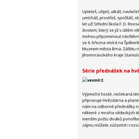
Upleteš, ušiješ, utkáš, navlečeš,
umícháš, prostřeš, spočítáš, o
let učí Střední škola F. D. Roo
životem, který se již v útlém v
mohou připomenout návštěvníc
se 6. března otvírá na Špilber
Muzeem města Brna. Záštitu 
Jihomoravského kraje Stanisla
Série přednášek na hv
Výjimeční hosté, nečekaná tém
připravuje Hvězdárna a planet
nám na odborné přednášky ne
některé z mnoha vědeckých tém
menším počtu diváků ponoříte
zájmu můžete zúčastnit i rozsá