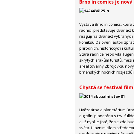
Brno in comics je nová
Výstava Brno in comics, která
radnici, představuje dvanáct 
reagují na dvanáct vybraných m
komiksu.Oslovení autoři zpra
přírodních, historických i kul
Stará radnice nebo vila Tugen
skrytých zrakům turistů, mezi 
areál továrny Zbrojovka, nov
brněnských nočních rozjezdů 
Chystá se festival film
Hvězdárna a planetárium Brno 
digitální planetária s tzv. fu
a již nyní je jisté, že se zde 
světa. Hlavním cílem středoev
producenty s novými uživateli 