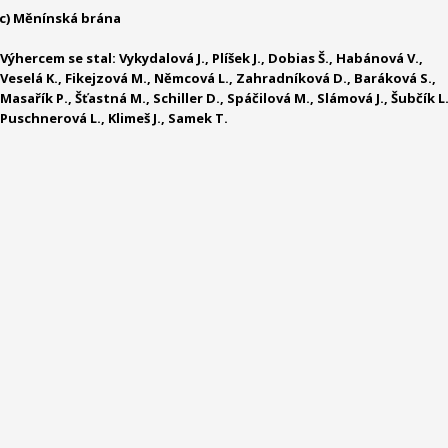
c) Měnínská brána
Výhercem se stal: Vykydalová J., Plíšek J., Dobias Š., Habánová V.,
Veselá K., Fikejzová M., Němcová L., Zahradníková D., Baráková S.,
Masařík P., Šťastná M., Schiller D., Spáčilová M., Slámová J., Šubčík L.
Puschnerová L., Klimeš J., Samek T.