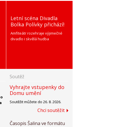
Letní scéna Divadla
Bolka Polívky přichází!
Amfiteátr rozehraje výjimečné
divadlo i skvělá hudba
Soutěž
Vyhrajte vstupenky do
Domu umění
ho
Soutěžit můžete do 26. 8. 2026.
a
Chci soutěžit
Časopis Šalina ve formátu