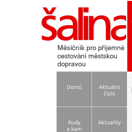
Domů
Aktuální
číslo
Kudy
Aktuality
a kam