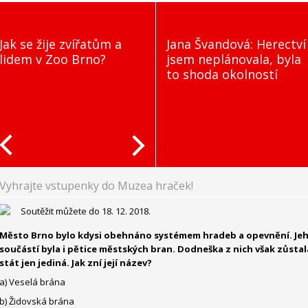
Jak se žije zvířatům a
Jana Švandová: Herectví
lidem v Zoo Brno?
jsem neplánovala, byla
to shoda okolností
Vyhrajte vstupenky do Muzea hraček!
Soutěžit můžete do 18. 12. 2018.
Město Brno bylo kdysi obehnáno systémem hradeb a opevnění. Je
součástí byla i pětice městských bran. Dodneška z nich však zůstal
stát jen jediná. Jak zní její název?
a) Veselá brána
b) Židovská brána