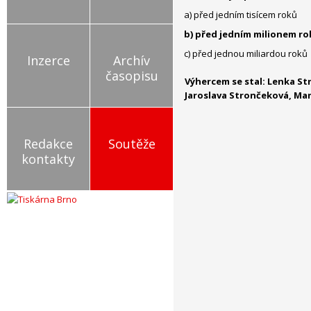
a) před jedním tisícem roků
b) před jedním milionem ro
c) před jednou miliardou roků
Inzerce
Archív
časopisu
Výhercem se stal: Lenka St
Jaroslava Strončeková, Mar
Redakce
Soutěže
kontakty