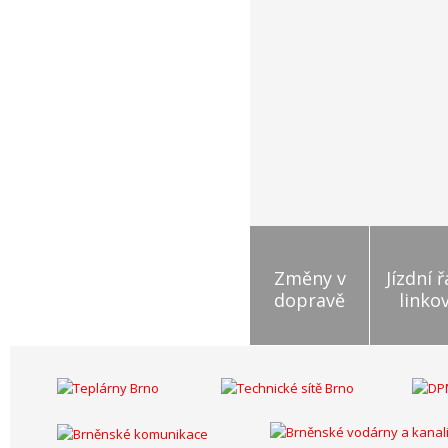
Změny v
Jízdní 
dopravě
linko