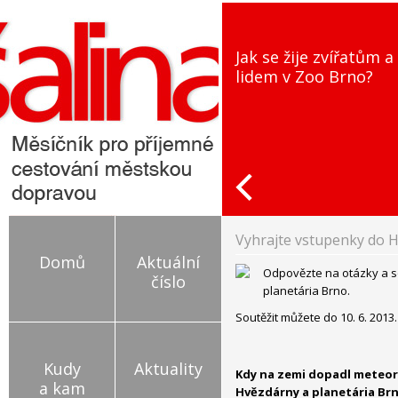
Jak se žije zvířatům a
lidem v Zoo Brno?
Vyhrajte vstupenky do H
Domů
Aktuální
Odpovězte na otázky a s
číslo
planetária Brno.
Soutěžit můžete do 10. 6. 2013.
Kudy
Aktuality
Kdy na zemi dopadl meteori
a kam
Hvězdárny a planetária Br