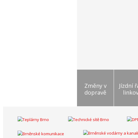
Změny v
Jízdní 
dopravě
linko