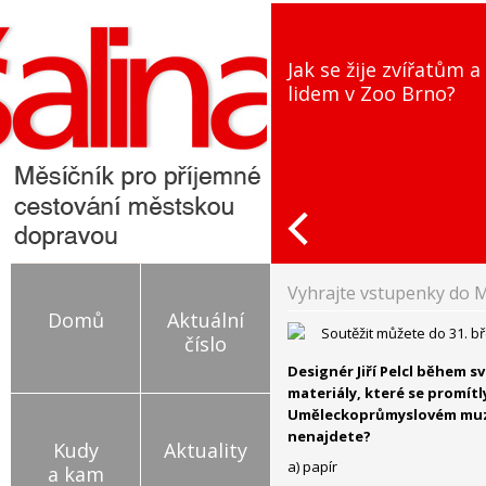
Jak se žije zvířatům a
lidem v Zoo Brno?
Vyhrajte vstupenky do M
Domů
Aktuální
Soutěžit můžete do 31. b
číslo
Designér Jiří Pelcl během s
materiály, které se promítl
Uměleckoprůmyslovém muzeu
nenajdete?
Kudy
Aktuality
a) papír
a kam