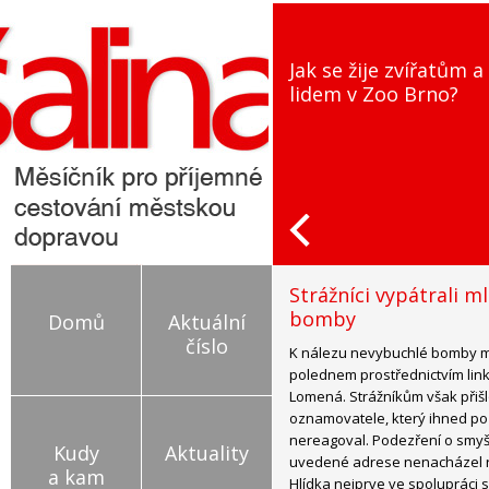
Jak se žije zvířatům a
lidem v Zoo Brno?
Strážníci vypátrali ml
bomby
Domů
Aktuální
číslo
K nálezu nevybuchlé bomby mě
polednem prostřednictvím linky
Lomená. Strážníkům však přiš
oznamovatele, který ihned po s
nereagoval. Podezření o smyšl
Kudy
Aktuality
uvedené adrese nenacházel ro
a kam
Hlídka nejprve ve spolupráci 