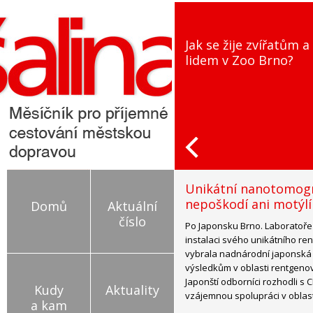
Jak se žije zvířatům a
lidem v Zoo Brno?
Unikátní nanotomogr
nepoškodí ani motýlí 
Domů
Aktuální
číslo
Po Japonsku Brno. Laboratoře 
instalaci svého unikátního 
vybrala nadnárodní japonská
výsledkům v oblasti rentgeno
Japonští odborníci rozhodli s
Kudy
Aktuality
vzájemnou spolupráci v oblas
a kam