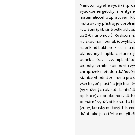
Nanotomografie využívá „pro
vysokoenergetickými rentgen
matematického zpracování k t
Instalovaný přístroj je oprot
rozlišení (přibližně pětkrát le
až 270 nanometrů. Rozlišení n
na zkoumání buněk (obvyklá v
například bakterie E. coli má 
plánovaných aplikací stanice 
buněk a léčiv – tzv. implantá
biopolymerního kompozitu vyvi
chrupavek metodou tkáňového
stanice vhodná zejména pro s
všech typů plastů a jejich smě
(vyztužených plastů - laminát
aplikace) a nanokompozitů. N
primárně využívat ke studiu bi
(zuby, kousky močových kamenů
tkání, jako jsou třeba motýlí 