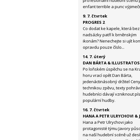
profesionální hudební scénu př
enfant terrible a punc výjime
9. 7. čtvrtek
PROGRES 2
Co dodat ke kapele, která bez
nadsázky patří k brněnským
ikonám? Nenechejte si ujít kon
opravdu pouze číslo...
14. 7. úterý
DAN BÁRTA & ILLUSTRATOS
Po loňském úspěchu se na Kr
horu vrací opět Dan Bárta,
jedenáctinásobný držitel Ceny
technikou zpěvu, texty pohráva
hudebníci dávají vzniknout pí
populární hudby.
16. 7. čtvrtek
HANA A PETR ULRYCHOVI & 
Hana a Petr Ulrychovi jako
protagonisté týmu Javory půs
na naší hudební scéně už desítk