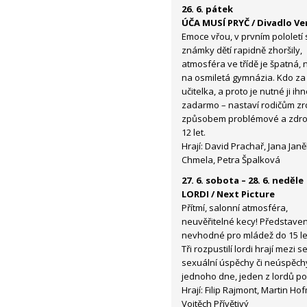
26. 6. pátek
ÚČA MUSÍ PRYČ / Divadlo Ve
Emoce vřou, v prvním pololetí
známky dětí rapidně zhoršily,
atmosféra ve třídě je špatná, 
na osmiletá gymnázia. Kdo 
učitelka, a proto je nutné ji i
zadarmo – nastaví rodičům zrca
způsobem problémové a zdroj
12 let.
Hrají: David Prachař, Jana Janě
Chmela, Petra Špalková
27. 6. sobota – 28. 6. neděle
LORDI / Next Picture
Přítmí, salonní atmosféra,
neuvěřitelné kecy! Představen
nevhodné pro mládež do 15 le
Tři rozpustilí lordi hrají mezi 
sexuální úspěchy či neúspěchy
jednoho dne, jeden z lordů por
Hrají: Filip Rajmont, Martin Ho
Vojtěch Přívětivý