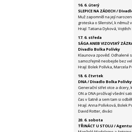
16. 6. úterý
SLEPICE NA ZÁDECH / Divadl
Muž zapomněl na její narozeni
groteska o šílenství, k němuž
Hrají: Tatiana Dyková, Vojtěc
17. 6. středa
SÁGA ANEB VIZOVSKÝ ZÁZ
Divadlo Bolka Polívky
Klaunova zpověď. Odhalené sk
samozřejmě neobejde bez velké
Hrají: Bolek Polívka, Marcela 
18. 6. čtvrtek
DNA / Divadlo Bolka Polívk
Generační střet otce a dcery, 
ON a ONA prožívají všední sati
čas v šatně a sem tam si odb
Hrají: Anna Polívková, Bolek Po
David Rotter, diváci
20. 6. sobota
TŘINÁCT U STOLU / Agentu
Manželé Madeleine a Antoine