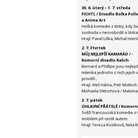
30. 6. úterý – 1. 7. středa
FICHTL / Divadlo Bolka Polí
a Anima Art
Hořká komedie z doby, kdy živo
svoboda v nesvobodě a láska 
Hrají: Pavel Liška, Michal Isten
2. 7. čtvrtek
MŮJ NEJLEPŠÍ KAMARÁD
/ ­
Komorní divadlo Kalich
Bernard a Phillipe jsou nejlepš
milenka jednoho z nich jejich
prověří...
Hrají: Aleš Háma, Petr Motloch
Michaela Dittrichová / Malvín
3. 7. pátek
ÚHLAVNÍ PŘÁTELÉ / Komorní 
Svěží francouzská komedie o 
mobilem při cestě autem.
Hrají: Tereza Kostková, Nela B