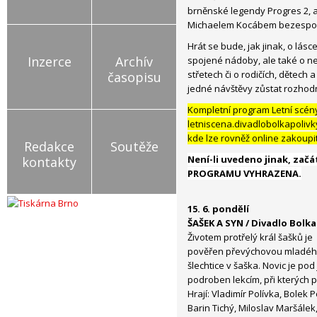
brněnské legendy Progres 2, a
Michaelem Kocábem bezespor
Hrát se bude, jak jinak, o lásc
Inzerce
Archív
spojené nádoby, ale také o ne
střetech či o rodičích, dětech 
časopisu
jedné návštěvy zůstat rozhod
Kompletní program Letní scény
letniscena.divadlobolkapolivk
kde lze rovněž online zakoupi
Redakce
Soutěže
Není-li uvedeno jinak, začá
kontakty
PROGRAMU VYHRAZENA.
15. 6. pondělí
ŠAŠEK A SYN / Divadlo Bolka
Životem protřelý král šašků je
pověřen převýchovou mladé
šlechtice v šaška. Novic je p
podroben lekcím, při kterých 
Hrají: Vladimír Polívka, Bolek 
Barin Tichý, Miloslav Maršálek