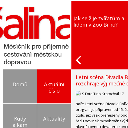
Jak se žije zvířatům a
Jana Švandová: Herec
lidem v Zoo Brno?
jsem neplánovala, b
to shoda okolností
Letní scéna Divadla B
rozehraje výjimečné 
Domů
Aktuální
číslo
hoře Letní scéna Divadla Bolí
program je připraven od 15. 
titulů, jež však přeneseny pod 
Kudy
Aktuality
řadu novinek mimobrněnských 
a kam
hlavně rovnou devatero konce