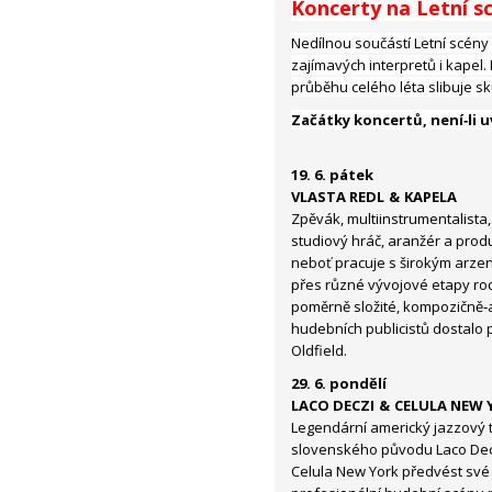
Koncerty na Letní s
Nedílnou součástí Letní scény 
zajímavých interpretů i kapel.
průběhu celého léta slibuje s
Začátky koncertů, není­‑li u
19. 6. pátek
VLASTA REDL & KAPELA
Zpěvák, multiinstrumentalista,
studiový hráč, aranžér a produ
neboť pracuje s širokým arzen
přes různé vývojové etapy rocku
poměrně složité, kompozičně­
hudebních publicistů dostalo
Oldfield.
29. 6. pondělí
LACO DECZI & CELULA NEW 
Legendární americký jazzový t
slovenského původu Laco Decz
Celula New York předvést sv