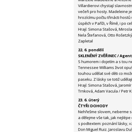
Villardierovi chystají slavnostn
večeři pro hosty. Madeleine je
hrozícímu počtu třinácti hostů
úspěch v Paříži, v Římě, i po c
Hrají: Simona Stašová, Mirosla
Nela Štefanová, Otto Rošetzký
Zapletal
22. 6. pondělí
SKLENĚNÝ ZVĚŘINEC / Agent
S humorem i dojetím a s tou ne
Tennessee Williams život opu
touhou udělat své děti co možn
paseku. Z lásky se totiž udělají 
Hrají: Simona Stašová, Jaromír
Trnková, Adam Vacula / Petr K
23. 6. úterý
ČTYŘI DOHODY
Nehřešme slovem, neberme si
a dělejme vše tak, jak nejlé
s podtextem: poznání lásky, vzt
Don Miguel Ruiz. Jaroslavu Du