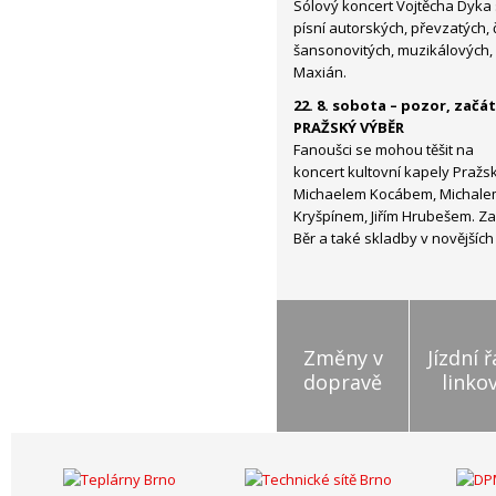
Sólový koncert Vojtěcha Dyka
písní autorských, převzatých,
šansonovitých, muzikálových, a
Maxián.
22. 8. sobota – pozor, začát
PRAŽSKÝ VÝBĚR
Fanoušci se mohou těšit na
koncert kultovní kapely Pražsk
Michaelem Kocábem, Michale
Kryšpínem, Jiřím Hrubešem. Zaz
Běr a také skladby v novějšíc
Změny v
Jízdní 
dopravě
linko