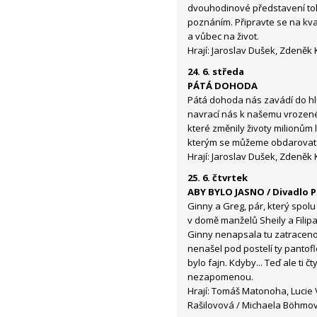
dvouhodinové představení to
poznáním. Připravte se na kv
a vůbec na život.
Hrají: Jaroslav Dušek, Zdeněk
24. 6. středa
PÁTÁ DOHODA
Pátá dohoda nás zavádí do h
navrací nás k našemu vrozené
které změnily životy milionům l
kterým se můžeme obdarovat:
Hrají: Jaroslav Dušek, Zdeněk
25. 6. čtvrtek
ABY BYLO JASNO / Divadlo P
Ginny a Greg, pár, který spolu
v domě manželů Sheily a Filipa
Ginny nenapsala tu zatraceno
nenašel pod postelí ty pantof
bylo fajn. Kdyby... Teď ale ti č
nezapomenou.
Hrají: Tomáš Matonoha, Lucie
Rašilovová / Michaela Böhmov