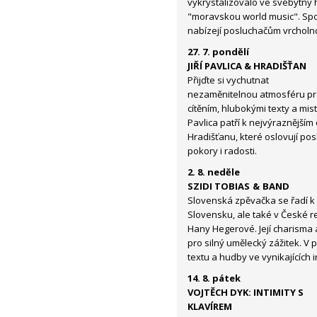
vykrystalizovalo ve svébytný 
"moravskou world music". Sp
nabízejí posluchačům vrcholno
27. 7. pondělí
JIŘÍ PAVLICA & HRADIŠŤAN
Přijďte si vychutnat
nezaměnitelnou atmosféru pro
cítěním, hlubokými texty a mi
Pavlica patří k nejvýraznějš
Hradišťanu, které oslovují po
pokory i radosti.
2. 8. neděle
SZIDI TOBIAS & BAND
Slovenská zpěvačka se řadí 
Slovensku, ale také v České 
Hany Hegerové. Její charisma 
pro silný umělecký zážitek. V 
textu a hudby ve vynikajících 
14. 8. pátek
VOJTĚCH DYK: INTIMITY S
KLAVÍREM