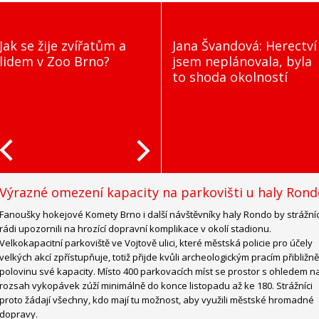
Jak se žije zvířatům a
Jana Švandová: Herectví
lidem v Zoo Brno?
jsem neplánovala, byla
to shoda okolností
Výrazné omezení kapacity na parkovišti u haly Ron
Fanoušky hokejové Komety Brno i další návštěvníky haly Rondo by strážníc
rádi upozornili na hrozící dopravní komplikace v okolí stadionu.
Velkokapacitní parkoviště ve Vojtově ulici, které městská policie pro účely
velkých akcí zpřístupňuje, totiž přijde kvůli archeologickým pracím přibližně
polovinu své kapacity. Místo 400 parkovacích míst se prostor s ohledem n
rozsah vykopávek zúží minimálně do konce listopadu až ke 180. Strážníci
proto žádají všechny, kdo mají tu možnost, aby využili městské hromadné
dopravy.