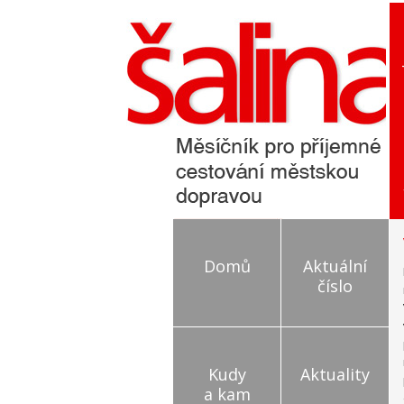
Domů
Aktuální
číslo
Kudy
Aktuality
a kam