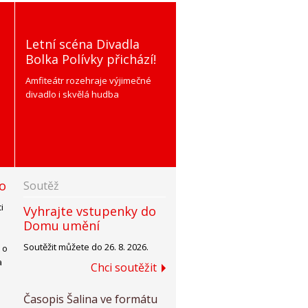
Letní scéna Divadla
Bolka Polívky přichází!
Amfiteátr rozehraje výjimečné
divadlo i skvělá hudba
do
Soutěž
i
Vyhrajte vstupenky do
Domu umění
Soutěžit můžete do 26. 8. 2026.
 o
a
Chci soutěžit
Časopis Šalina ve formátu