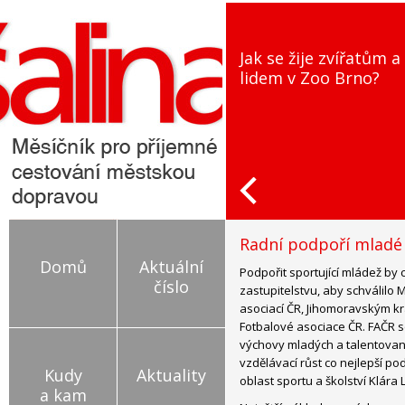
Jak se žije zvířatům a
lidem v Zoo Brno?
Radní podpoří mladé
Domů
Aktuální
Podpořit sportující mládež by 
číslo
zastupitelstvu, aby schválil
asociací ČR, Jihomoravským k
Fotbalové asociace ČR. FAČR s
výchovy mladých a talentovaný
vzdělávací růst co nejlepší p
Kudy
Aktuality
oblast sportu a školství Klára 
a kam