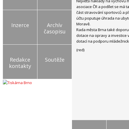
Největší náklady na výchovu 
asociace ČR a podílet se má ta
část stravování sportovců a p
účtu poputuje úhrada na ubyto
Moravě.
Inzerce
Archív
Rada města Brna také doporuč
časopisu
dotace na opravy a investice v
dotací na podporu mládežnick
(red)
Redakce
Soutěže
kontakty