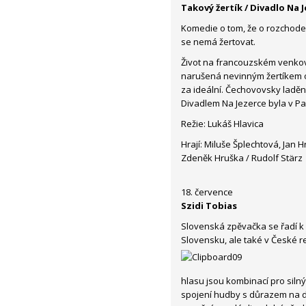
Takový žertík / Divadlo Na 
Komedie o tom, že o
rozchode
se nemá žertovat.
Život na francouzském venkově
narušená nevinným žertíkem
za ideální. Čechovovsky lad
Divadlem Na Jezerce byla v Pa
Režie: Lukáš Hlavica
Hrají: Miluše Šplechtová, Jan H
Zdeněk Hruška / Rudolf Stärz
18. července
Szidi Tobias
Slovenská zpěvačka se řadí 
Slovensku, ale také v České 
hlasu jsou kombinací pro silný
spojení hudby s důrazem na de