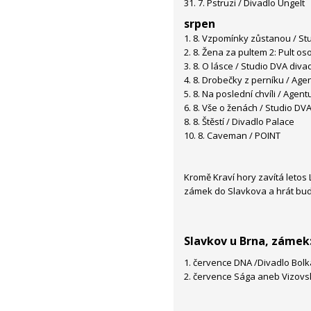
31. 7. Pstruzi / Divadlo Ungelt
srpen
1. 8. Vzpomínky zůstanou / St
2. 8. Žena za pultem 2: Pult os
3. 8. O lásce / Studio DVA diva
4. 8. Drobečky z perníku / Ag
5. 8. Na poslední chvíli / Agen
6. 8. Vše o ženách / Studio DV
8. 8. Štěstí / Divadlo Palace
10. 8. Caveman / POINT
Kromě Kraví hory zavítá letos 
zámek do Slavkova a hrát bude
Slavkov u Brna, zámek
1. července DNA /Divadlo Bolk
2. července Sága aneb Vizovsk