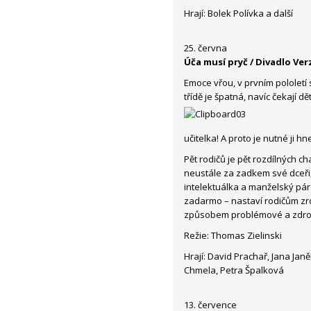
Hrají: Bolek Polívka a další
25. června
Úča musí pryč / Divadlo Ver
Emoce vřou, v prvním pololetí
třídě je špatná, navíc čekají 
učitelka! A proto je nutné ji h
Pět rodičů je pět rozdílných c
neustále za zadkem své dceři
intelektuálka a manželský pár v
zadarmo – nastaví rodičům zrca
způsobem problémové a zdroj
Režie: Thomas Zielinski
Hrají: David Prachař, Jana Janě
Chmela, Petra Špalková
13. července