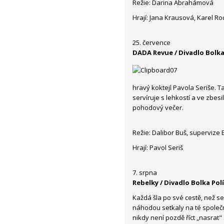
Režie: Darina Abrahámová
Hrají: Jana Krausová, Karel 
25. července
DADA Revue / Divadlo Bolka
hravý koktejl Pavola Seriše. 
servíruje s lehkostí a ve zbesi
pohodový večer.
Režie: Dalibor Buš, supervize 
Hrají: Pavol Seriš
7. srpna
Rebelky / Divadlo Bolka Pol
Každá šla po své cestě, než se
náhodou setkaly na té společn
nikdy není pozdě říct „nasrat" 