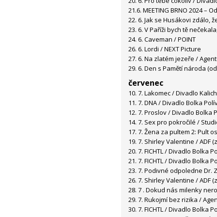
20. 6. Pro tebe cokoliv / Divadl
21.6. MEETING BRNO 2024 – Od 
22. 6. Jak se Husákovi zdálo, 
23. 6. V Paříži bych tě nečekal
24. 6. Caveman / POINT
26. 6. Lordi / NEXT Picture
27. 6. Na zlatém jezeře / Agen
29. 6. Den s Pamětí národa (od
červenec
10. 7. Lakomec / Divadlo Kalich
11. 7. DNA / Divadlo Bolka Polí
12. 7. Proslov / Divadlo Bolka 
14. 7. Sex pro pokročilé / Stud
17. 7. Žena za pultem 2: Pult o
19. 7. Shirley Valentine / ADF (
20. 7. FICHTL / Divadlo Bolka P
21. 7. FICHTL / Divadlo Bolka P
23. 7. Podivné odpoledne Dr. 
26. 7. Shirley Valentine / ADF (
28. 7 . Dokud nás milenky ner
29. 7. Rukojmí bez rizika / Ag
30. 7. FICHTL / Divadlo Bolka P