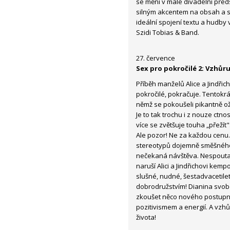
se mění v malé divadelní před
silným akcentem na obsah a sd
ideální spojení textu a hudby 
Szidi Tobias & Band.
27. července
Sex pro pokročilé 2: Vzhůru
Příběh manželů Alice a Jindřicha
pokročilé, pokračuje. Tentokr
němž se pokoušeli pikantně oži
Je to tak trochu i z nouze ctno
více se zvětšuje touha „přežít"
Ale pozor! Ne za každou cenu
stereotypů dojemně směšného 
nečekaná návštěva. Nespoutan
naruší Alici a Jindřichovi kemp
slušné, nudné, šestadvacetilet
dobrodružstvím! Dianina svob
zkoušet něco nového postupně
pozitivismem a energií. A vzh
života!