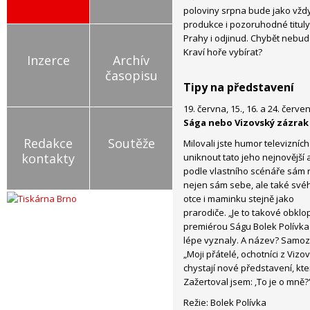
poloviny srpna bude jako vždy
produkce i pozoruhodné tituly
Prahy i odjinud. Chybět nebud
Kraví hoře vybírat?
Inzerce
Archív
časopisu
Tipy na představení
19. června, 15., 16. a 24. červe
Sága nebo Vizovský zázrak
Redakce
Soutěže
Milovali jste humor televizní
kontakty
uniknout tato jeho nejnovější
podle vlastního scénáře sám 
nejen sám sebe, ale také své
otce i maminku stejně jako
prarodiče. „Je to takové obkl
premiérou Ságu Bolek Polívka
lépe vyznaly. A název? Samoz
„Moji přátelé, ochotníci z Vizo
chystají nové představení, kt
Zažertoval jsem: ‚To je o mně?
Režie: Bolek Polívka