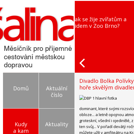
Jak se žije zvířatům a
Jana Švandová: Herec
lidem v Zoo Brno?
jsem neplánovala, by
to shoda okolností
Divadlo Bolka Polívky
hoře skvělým divadle
Domů
Aktuální
číslo
dominant, které svými rozsvíc
obloze... a letně opojnou atmo
groteskní, všední i ojedinělé,
Kudy
Aktuality
ten svůj... V pořadí devátý ročn
a kam
můžete užít v amfiteátru na Kr