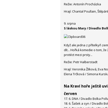
Režie: Antonín Procházka
Hrají: Chantal Poullain, Štěp
9. srpna
S láskou Mary / Divadlo Bol
Když ale jedna z přítelkyň zem
dít... Hořká komedie o tom, že 
protéct mezi prsty...
Režie: Petr Halberstadt
Hrají: Veronika Žilková, Eva 
Elena Trčková / Simona Kursk
Na Kraví hoře ještě uvi
červen
17. 6. DNA / Divadlo Bolka Polí
18. 6. Šašek a syn / Divadlo Bo