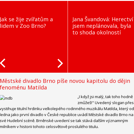
 se žije zvířatům a
Jana Švandová: Herectví
dem v Zoo Brno?
jsem neplánovala, byla
to shoda okolností
Městské divadlo Brno píše novou kapitolu do dějin
fenoménu Matilda
„I když jsi malý, tak toho hodně
zmůžeš!" Uvedený slogan pře
vystihuje titulní hrdinku velkolepého rodinného muzikálu Matilda, který od
ledna jako první divadlo v České republice uvádí Městské divadlo Brno na
své Hudební scéně. Brněnské uvedení se tak stává dalším významným
milníkem v historii tohoto celosvětově proslulého titulu.