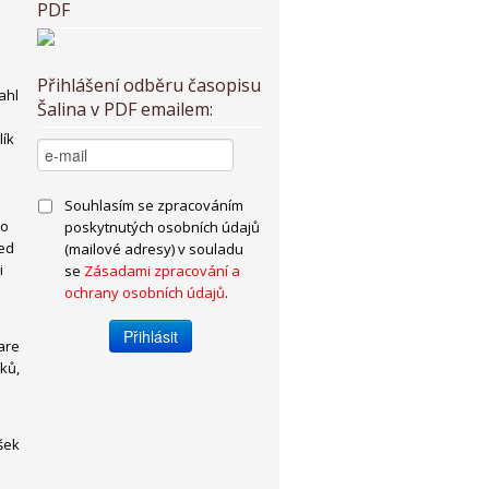
PDF
Přihlášení odběru časopisu
ahl
Šalina v PDF emailem:
lík
Souhlasím se zpracováním
ho
poskytnutých osobních údajů
ned
(mailové adresy) v souladu
i
se
Zásadami zpracování a
ochrany osobních údajů
.
are
ků,
ušek
a