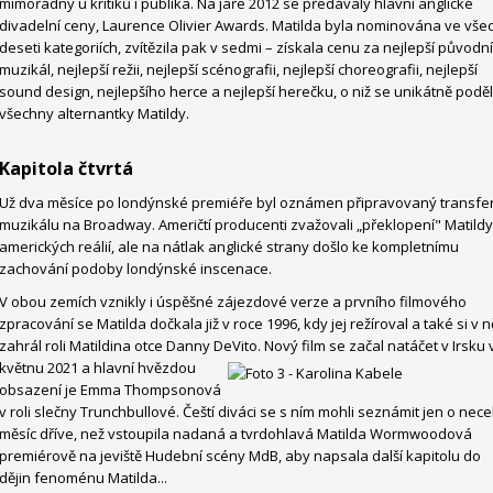
mimořádný u kritiků i publika. Na jaře 2012 se předávaly hlavní anglické
divadelní ceny, Laurence Olivier Awards. Matilda byla nominována ve vše
deseti kategoriích, zvítězila pak v sedmi – získala cenu za nejlepší původní
muzikál, nejlepší režii, nejlepší scénografii, nejlepší choreografii, nejlepší
sound design, nejlepšího herce a nejlepší herečku, o niž se unikátně poděl
všechny alternantky Matildy.
Kapitola čtvrtá
Už dva měsíce po londýnské premiéře byl oznámen připravovaný transfe
muzikálu na Broadway. Američtí producenti zvažovali „překlopení" Matild
amerických reálií, ale na nátlak anglické strany došlo ke kompletnímu
zachování podoby londýnské inscenace.
V obou zemích vznikly i úspěšné zájezdové verze a prvního filmového
zpracování se Matilda dočkala již v roce 1996, kdy jej režíroval a také si v 
zahrál roli Matildina otce Danny DeVito.
Nový film se začal natáčet v Irsku 
květnu 2021 a hlavní hvězdou
obsazení je Emma Thompsonová
v roli slečny Trunchbullové. Čeští diváci se s ním mohli seznámit jen o nece
měsíc dříve, než vstoupila nadaná a tvrdohlavá Matilda Wormwoodová
premiérově na jeviště Hudební scény MdB, aby napsala další kapitolu do
dějin fenoménu Matilda...