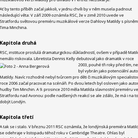
Ať by tento příběh začal jakkoli, v jednu chvíli by v něm musela padnout
následující věta: V září 2009 oznámila RSC, že v zimě 2010 uvede ve
Stratfordu světovou premiéru muzikálové verze Dahlovy Matildy s písněm
Tima Minchina.
Kapitola druhá
RSC, instituce proslulá dramaturgickou důkladností, ovšem v případě Matild
nemálo riskovala. Libretista Dennis Kelly debutoval jako
dramatik v roce
2003, pouhé tři roky před tím, n
byl vybrán jako potenciální auto
Matildy. Navíc rozhodně nebyl tvůrcem pro děti či muzikálovým specialisto
roce 2006 začal pracovat na scénáři. Po dvou letech byl osloven jako auto
hudby Tim Minchin. A 9. prosince 2010 měla Matilda slavnostní premiéru v
Stratfordu nad Avonou: podle nadšených reakcí se ale zdálo, že má i na t
dobýt Londýn.
Kapitola třetí
A tak se i stalo. V březnu 2011 RSC oznámila, že londýnská premiéra Matil
se odehraje v listopadu téhož roku v Cambridge Theatre. Ohlas byl