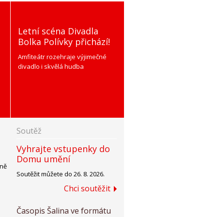
Letní scéna Divadla
Jak se žije zvířatům a
Bolka Polívky přichází!
lidem v Zoo Brno?
Amfiteátr rozehraje výjimečné
divadlo i skvělá hudba
Soutěž
Vyhrajte vstupenky do
Domu umění
sně
Soutěžit můžete do 26. 8. 2026.
Chci soutěžit
Časopis Šalina ve formátu