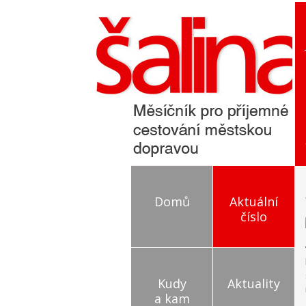
Jak
li
Domů
Aktuální
číslo
Kudy
Aktuality
a kam