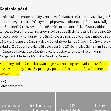
Kapitola pátá
Brněnská inscenace Matildy vznikla v překladu a režii Petra Gazdíka, jenž
na ni se svým realizačním týmem připravoval dlouho dopředu. Muzikál je
totiž jedinečný i díky výkonům dětských protagonistů, kteří jsou v oblasti
tance, zpěvu a herectví na úrovni svých dospělých kolegů. Už v prosinci 20
proto proběhly konkurzy na dětské role a v následujících šesti měsících se
děti, které uspěly, účastnily dvakrát týdně workshopů, aby náročný projek
zvládly. Z původní stovky dětí bylo vybráno 27 těch nejlepších, s nimiž se t
můžete setkávat, a to včetně trojice představitelek titulní role – Anny
Bergerové, Marie Juráčkové a Karoliny Kabele.
Kouzelný rodinný muzikál Matilda je nyní na programu MdB do 12. února
2023, vstupenky jsou již v prodeji v pokladnách na Lidické 16 či online na
www.mdb.cz
.
(sal)
Foto: Archív MdB
Změny v
Jízdní řády
IDOS
Ceny
dopravě
linkové
jízdní řády
jízdenek