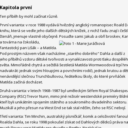
Kapitola první
Ten příběh by mohl začínat různě.
První varianta: v roce 1988 vydává hvězdný anglický romanopisec Roald D
knihu, která se vedle jeho dalších dětských knížek, z nichž řadu znají i čeští
čtenáři, jmenuje vlastně obyčejně. Posuďte sami:
Jakub a obří broskev, Kar
a továrna na čokoládu,
Fantastický pan Lišák – a Matilda.
Pod prostým názvem však nacházíme „starého dobrého" Dahla a další z
jeho příběhů vzdoru dětské tvořivosti a vynalézavosti proti tlaku dospělé
světa. Mimořádně chytrá a sečtělá šestiletá Matilda Wormwoodová trpí h
nadvakrát: jednak svými hloupými a povrchními rodiči, jednak krutou a dět
nenávidějící slečnou Trunchbullovou, ředitelkou školy, do které prvňáček
Matilda začíná docházet.
Druhá varianta: v letech 1968–1987 byl uměleckým šéfem Royal Shakespe
Company (RSC) Trevor Nunn, mimo jiné režisér westendské premiéry Bídní
kteří byli unikátním spojením státního a soukromého divadelního sektoru.
Muzikál a jeho přesun na West End se tak stal něčím, čeho se RSC nebojí.
Třetí varianta: Tim Minchin, australský písničkář, komik a celoživotní fano
Roalda Dahla, se roku 1998 pokoušel získat od Dahlových dědiců práva n
muzikálovou verzi Matildy pro divadlo v Perthu. Nezískal je.