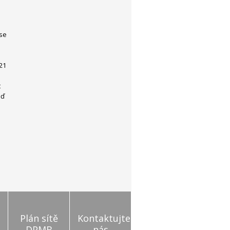
 se
21
t
eď
Plán sítě
Kontaktujte
DPMB
nás