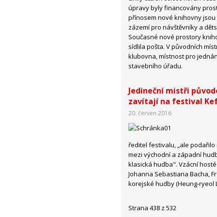
úpravy byly financovány prost
přínosem nové knihovny jsou vě
zázemí pro návštěvníky a děts
Současné nové prostory knihovn
sídlila pošta. V původních mís
klubovna, místnost pro jednání
stavebního úřadu.
Jedineční mistři původ
zavítají na festival Ke
20. červen 2016
ředitel festivalu, „ale podaři
mezi východní a západní hudb
klasická hudba". Vzácní host
Johanna Sebastiana Bacha, Fré
korejské hudby (Heung-ryeol L
Strana 438 z 532