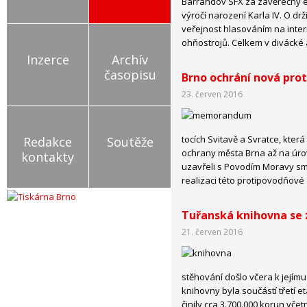
Barrandov SFX za závěrečný 
výročí narození Karla IV. O drž
veřejnost hlasováním na intern
ohňostrojů. Celkem v divácké a
Inzerce
Archív
časopisu
Brno ochrání nová pro
23. červen 2016
tocích Svitavě a Svratce, kter
Redakce
Soutěže
ochrany města Brna až na úro
kontakty
uzavřeli s Povodím Moravy sml
realizaci této protipovodňové
Tuřanská knihovna se 
21. červen 2016
stěhování došlo včera k jejím
knihovny byla součástí třetí 
činily cca 3.700.000 korun vče