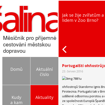
Jak se žije zvířatům a
lidem v Zoo Brno?
Portugalští ohňostrůjci
Domů
Aktuální
23. červen 2016
číslo
ohňostrojů Starobrno Ignis B
Pirotecnia. Portugalci tak v Br
udělené odbornou porotou a c
Kudy
Aktuality
ze společnosti Europlá Španěls
a kam