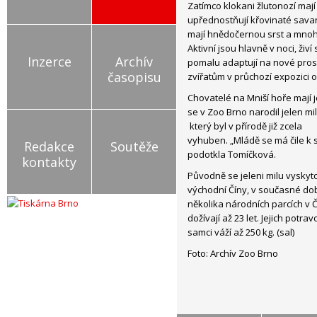
Zatímco klokani žlutonozí mají
upřednostňují křovinaté savan
mají hnědočernou srst a mnoh
Aktivní jsou hlavně v noci, živ
Inzerce
Archív
pomalu adaptují na nové prost
časopisu
zvířatům v průchozí expozici o
Chovatelé na Mniší hoře mají j
se v Zoo Brno narodil jelen mil
který byl v přírodě již zcela
vyhuben. „Mládě se má čile k s
Redakce
Soutěže
podotkla Tomíčková.
kontakty
Původně se jeleni milu vyskyt
východní Číny, v současné dob
několika národních parcích v Čín
dožívají až 23 let. Jejich potra
samci váží až 250 kg. (sal)
Foto: Archív Zoo Brno