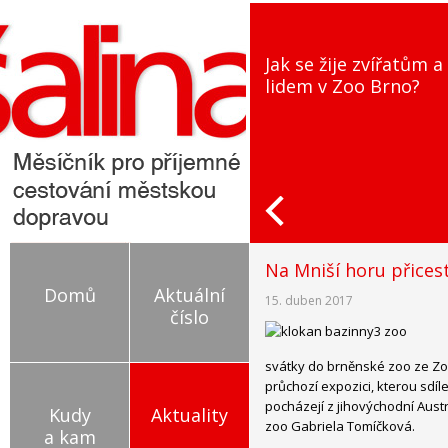
Jak se žije zvířatům a
lidem v Zoo Brno?
Na Mniší horu přicest
Domů
Aktuální
15. duben 2017
číslo
svátky do brněnské zoo ze Zoo 
průchozí expozici, kterou sdíl
pocházejí z jihovýchodní Aust
Kudy
Aktuality
zoo Gabriela Tomíčková.
a kam