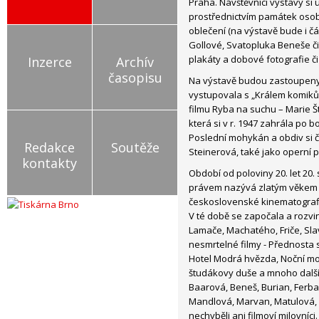
Praha. Návštěvníci výstavy s
prostřednictvím památek osobn
oblečení (na výstavě bude i čá
Gollové, Svatopluka Beneše či
plakáty a dobové fotografie č
Inzerce
Archív
časopisu
Na výstavě budou zastoupenyr
vystupovala s „Králem komiků"
filmu Ryba na suchu – Marie 
která si v r. 1947 zahrála po
Poslední mohykán a obdiv si 
Redakce
Soutěže
Steinerová, také jako operní 
kontakty
Období od poloviny 20. let 20. s
právem nazývá zlatým věkem
československé kinematograf
V té době se započala a rozvi
Lamače, Machatého, Friče, Slav
nesmrtelné filmy - Přednosta s
Hotel Modrá hvězda, Noční mot
študákovy duše a mnoho další
Baarová, Beneš, Burian, Ferba
Mandlová, Marvan, Matulová, 
nechyběli ani filmoví milovníci.