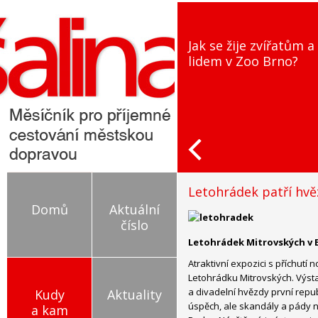
Jak se žije zvířatům a
lidem v Zoo Brno?
Letohrádek patří hv
Domů
Aktuální
číslo
Letohrádek Mitrovských v 
Atraktivní expozici s příchutí 
Letohrádku Mitrovských. Výst
a divadelní hvězdy první republ
Kudy
Aktuality
úspěch, ale skandály a pády 
a kam