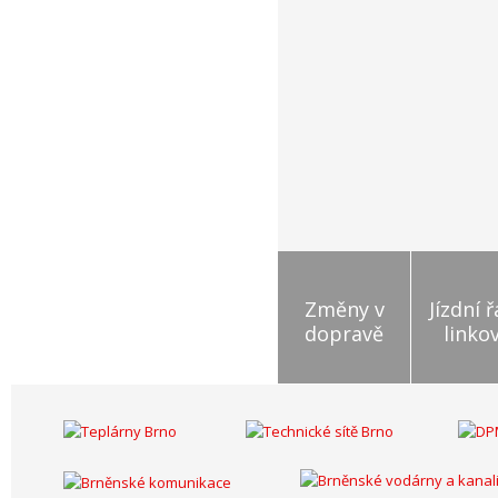
Změny v
Jízdní 
dopravě
linko