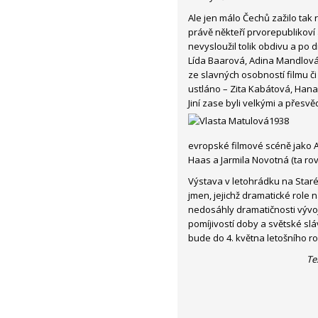
Ale jen málo Čechů zažilo tak 
právě někteří prvorepublikoví 
nevysloužil tolik obdivu a po d
Lída Baarová, Adina Mandlová,
ze slavných osobností filmu č
ustláno – Zita Kabátová, Han
Jiní zase byli velkými a přes
evropské filmové scéně jako
Haas a Jarmila Novotná (ta ro
Výstava v letohrádku na Star
jmen, jejichž dramatické role 
nedosáhly dramatičnosti vývo
pomíjivostí doby a světské slá
bude do 4. května letošního ro
Te