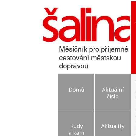
Domů
Aktuální
číslo
Kudy
Aktuality
a kam