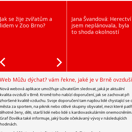
Jak se žije zvířatům a
Jana Švandová: Herectví
lidem v Zoo Brno?
jsem neplánovala, byla
to shoda okolností
Web Můžu dýchat? vám řekne, jaké je v Brně ovzduš
Nová webová aplikace umožňuje uživatelům sledovat, jaká je aktuální
kvalita ovzduší v Brně. Kromě toho nabízí doporučení, jak se zachovat při
zhoršené kvalitě vzduchu. Svoje doporučení tam najdou lidé chystající se 
města za sportem, na piknik nebo citlivé skupiny obyvatel, mezi které patř
těhotné ženy, děti, starší lidé nebo lidé s kardiovaskulárním onemocněním
Graf člověka také informuje, jaký bude očekávaný vývoj v následujících
hodinách.