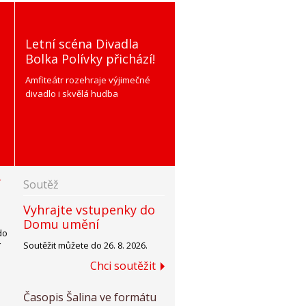
Letní scéna Divadla
Bolka Polívky přichází!
Amfiteátr rozehraje výjimečné
divadlo i skvělá hudba
í
Soutěž
Vyhrajte vstupenky do
Domu umění
do
Soutěžit můžete do 26. 8. 2026.
í
.
Chci soutěžit
Časopis Šalina ve formátu