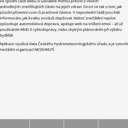
Ve spodní části webu si uživatelé mohou přečíst o vlivech
jednotlivých znečišťujících částic na jejich zdraví. Dozví se tak o tom, jak
působí přízemní ozon či prachové částice. V neposlední řadě jsou lidé
informováni, jak kvalitu ovzduší zlepšovat. Neboť znečištění nejvíce
způsobuje automobilová doprava, apeluje web na snížení emisí – ať už
používáním MHD či cyklodopravy, nebo chytrým plánováním při výběru
bydliště.
Aplikace využívá data Českého hydrometeorologického úřadu a je vytvoř
nevládní organizací NESEHNUTÍ.