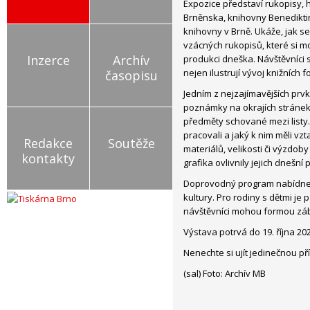
Expozice představí rukopisy, h
Brněnska, knihovny Benedikt
knihovny v Brně. Ukáže, jak s
vzácných rukopisů, které si mo
Inzerce
Archív
produkci dneška. Návštěvníci 
nejen ilustrují vývoj knižních f
časopisu
Jedním z nejzajímavějších prvk
poznámky na okrajích stránek,
předměty schované mezi listy. 
pracovali a jaký k nim měli v
Redakce
Soutěže
materiálů, velikosti či výzdob
kontakty
grafika ovlivnily jejich dnešní
Doprovodný program nabídne c
kultury. Pro rodiny s dětmi je p
návštěvníci mohou formou zábav
Výstava potrvá do 19. října 20
Nenechte si ujít jedinečnou pří
(sal) Foto: Archív MB