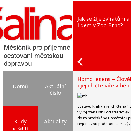
Jak se žije zvířatům a
lidem v Zoo Brno?
Homo legens – Člověk
i jejich čtenáře v běh
Domů
Aktuální
číslo
výstavu Knihy a jejich čtenáři 
vývoj čtenářství od středověku
do rajhradského Památníku pís
Kudy
Aktuality
nejen svou podobou, ale i vý
a kam