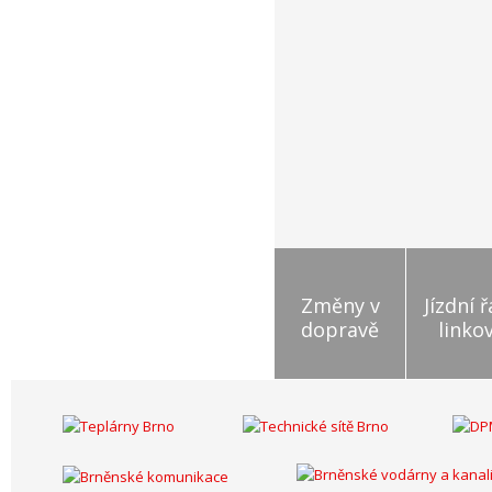
Změny v
Jízdní 
dopravě
linko