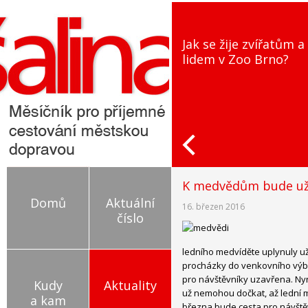
Jak se žije zvířatům a
lidem v Zoo Brno?
K medvědům bude už 
Domů
Aktuální
16. březen 2016
číslo
ledního medvíděte uplynuly už 
procházky do venkovního výběh
pro návštěvníky uzavřena. Ny
Kudy
Aktuality
už nemohou dočkat, až lední me
a kam
března bude cesta pro návště