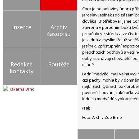
Cora je od poloviny února př
Jaroslav Jasínek i do zázemí p
člověka. „Potřebovali jsme Cor
Inzerce
Archív
zavřená v porodním boxu kvůli
časopisu
proběhlo ve středu a ve čtvrt
je klidná a myslím, že už se těš
Jasínek. Zpřístupnění expozic
předchozích odchovů a většin
doby nechávají chovatelé lední
Redakce
Soutěže
mládě.
kontakty
Lední medvědi mají velmi vyvinu
cizí pachy, mohla by v domnění
nejbližších týdnech pak probě
povinné čipování, také očkován
ledních medvědů vybírat jméno
(sal)
Foto: Archív Zoo Brno