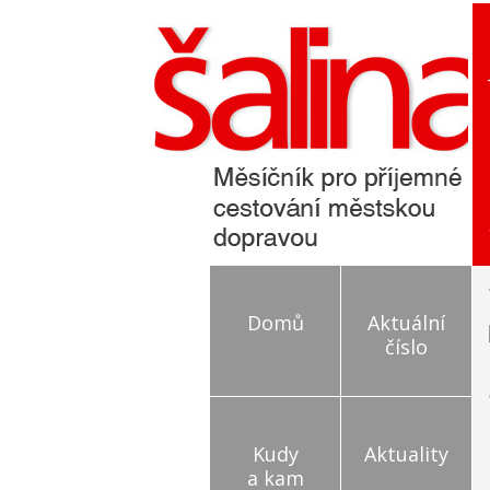
Domů
Aktuální
číslo
Kudy
Aktuality
a kam