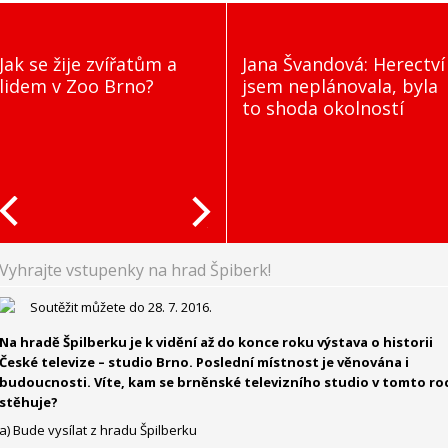
Jak se žije zvířatům a
Jana Švandová: Herectví
lidem v Zoo Brno?
jsem neplánovala, byla
to shoda okolností
Vyhrajte vstupenky na hrad Špiberk!
Soutěžit můžete do 28. 7. 2016.
Na hradě Špilberku je k vidění až do konce roku výstava o historii
České televize – studio Brno. Poslední místnost je věnována i
budoucnosti. Víte, kam se brněnské televizního studio v tomto ro
stěhuje?
a) Bude vysílat z hradu Špilberku