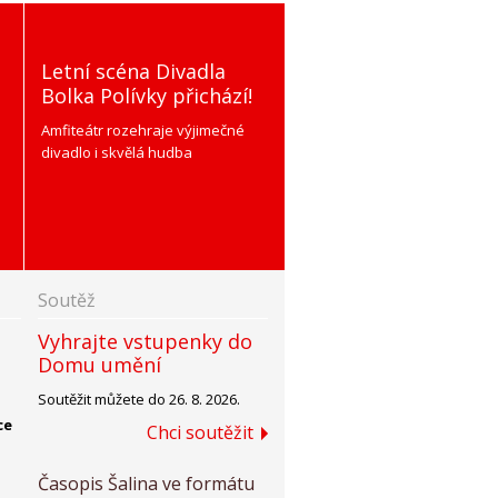
Letní scéna Divadla
Bolka Polívky přichází!
Amfiteátr rozehraje výjimečné
divadlo i skvělá hudba
Soutěž
Vyhrajte vstupenky do
Domu umění
Soutěžit můžete do 26. 8. 2026.
ce
Chci soutěžit
Časopis Šalina ve formátu