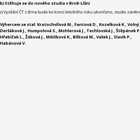
b) Stěhuje se do nového studia v Brně-Líšni
c) Vysílání ČT z Brna bude ke konci letošního roku ukončeno, studio zanik
Výhercem se stal: Kratochvílová M., Fantová D., Kozelková K., Volný J
Deršáková J., Humpolová S., Mohlerová J., Techlovská J., Štěpánek P.
Hřebíček L., Žáková J., Miklíková K., Bílková M., Vašek J., Slavík P.,
Habánová V.