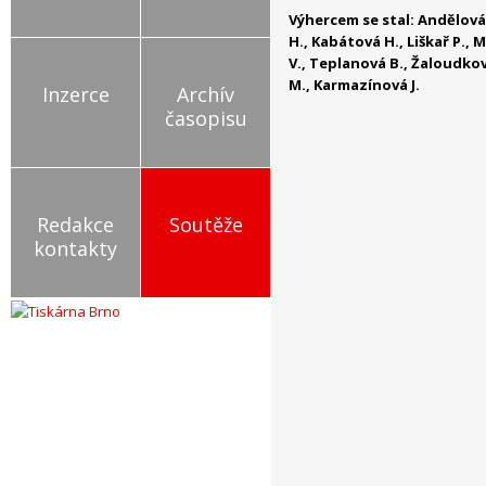
Výhercem se stal: Andělová Y
H., Kabátová H., Liškař P., 
V., Teplanová B., Žaloudkov
M., Karmazínová J.
Inzerce
Archív
časopisu
Redakce
Soutěže
kontakty