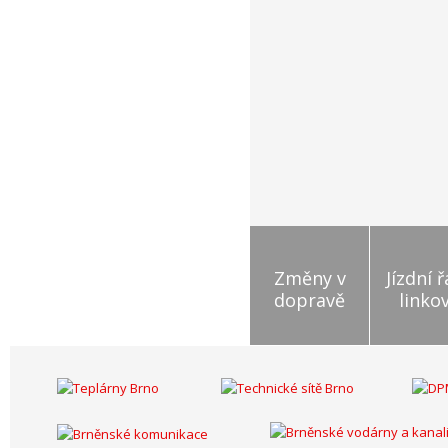
Změny v
Jízdní 
dopravě
linko