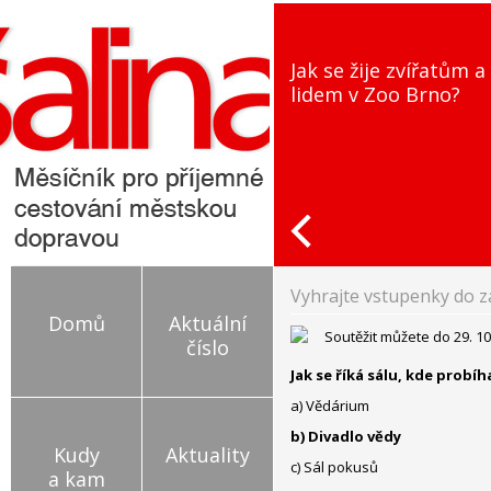
Jak se žije zvířatům a
lidem v Zoo Brno?
Vyhrajte vstupenky do 
Domů
Aktuální
Soutěžit můžete do 29. 10
číslo
Jak se říká sálu, kde probí
a) Vědárium
b) Divadlo vědy
Kudy
Aktuality
c) Sál pokusů
a kam