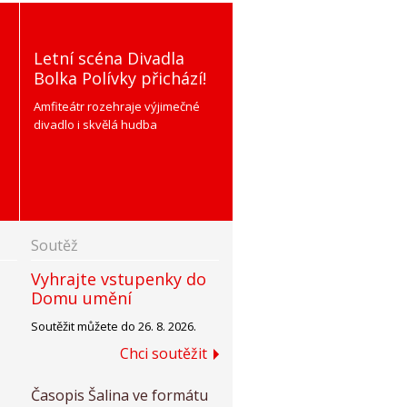
Letní scéna Divadla
Bolka Polívky přichází!
Amfiteátr rozehraje výjimečné
divadlo i skvělá hudba
Soutěž
Vyhrajte vstupenky do
Domu umění
Soutěžit můžete do 26. 8. 2026.
Chci soutěžit
Časopis Šalina ve formátu