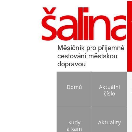
Domů
Aktuální
číslo
Kudy
Aktuality
a kam