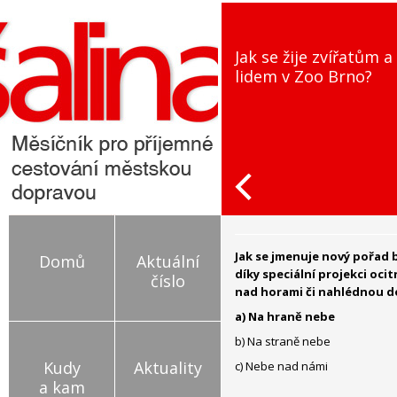
Jak se žije zvířatům a
lidem v Zoo Brno?
Jak se jmenuje nový pořad 
Domů
Aktuální
díky speciální projekci oci
číslo
nad horami či nahlédnou d
a) Na hraně nebe
b) Na straně nebe
Kudy
Aktuality
c) Nebe nad námi
a kam